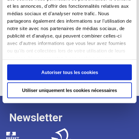
et les annonces, d'offrir des fonctionnalités relatives aux
Profil recherché :
médias sociaux et d'analyser notre trafic. Nous
partageons également des informations sur l'utilisation de
Expérience :
notre site avec nos partenaires de médias sociaux, de
Processus
publicité et d'analyse, qui peuvent combiner celles-ci
avec d'autres informations que vous leur avez fournies
ou qu'ils ont collectées lors de votre utilisation de leurs
de
services. Vous consentez à nos cookies si vous
continuez à utiliser notre site Web.
recrutement
Autoriser tous les cookies
Utiliser uniquement les cookies nécessaires
Newsletter