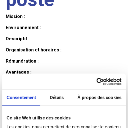
Mission :
Environnement :
Descriptif :
Organisation et horaires :
Rémunération :
Avantages :
Profil du
Consentement
Détails
À propos des cookies
candidat
Ce site Web utilise des cookies
Qualifications et diplômes :
Les cookies nous permettent de personnaliser le contenu