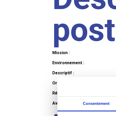
pos
Mission :
Environnement :
Descriptif :
Organisation et horaires :
Rémunération :
Avantages :
Consentement