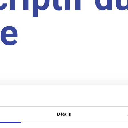
te
Détails