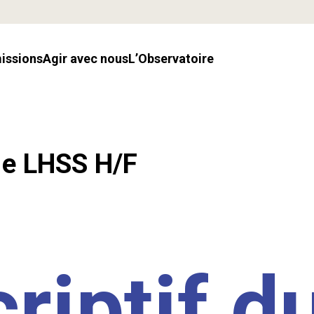
missions
Agir avec nous
l’Observatoire
.e LHSS H/F
riptif d