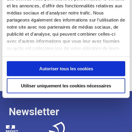
et les annonces, d'offrir des fonctionnalités relatives aux
Profil recherché :
médias sociaux et d'analyser notre trafic. Nous
partageons également des informations sur l'utilisation de
Expérience :
notre site avec nos partenaires de médias sociaux, de
Processus
publicité et d'analyse, qui peuvent combiner celles-ci
avec d'autres informations que vous leur avez fournies
ou qu'ils ont collectées lors de votre utilisation de leurs
de
services. Vous consentez à nos cookies si vous
continuez à utiliser notre site Web.
recrutement
Autoriser tous les cookies
Utiliser uniquement les cookies nécessaires
Newsletter