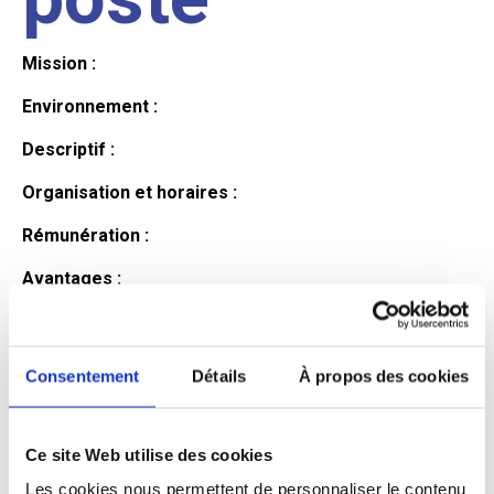
Mission :
Environnement :
Descriptif :
Organisation et horaires :
Rémunération :
Avantages :
Profil du
Consentement
Détails
À propos des cookies
candidat
Ce site Web utilise des cookies
Qualifications et diplômes :
Les cookies nous permettent de personnaliser le contenu