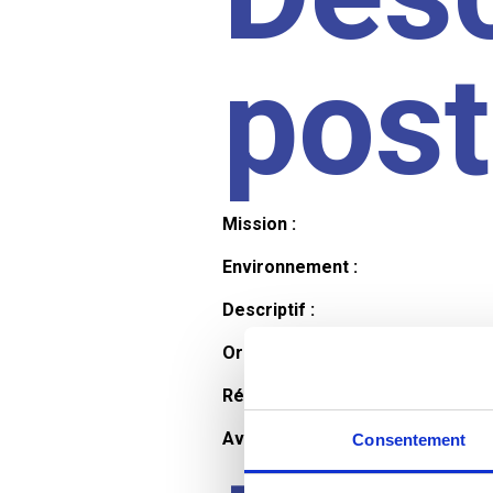
pos
Mission :
Environnement :
Descriptif :
Organisation et horaires :
Rémunération :
Avantages :
Consentement