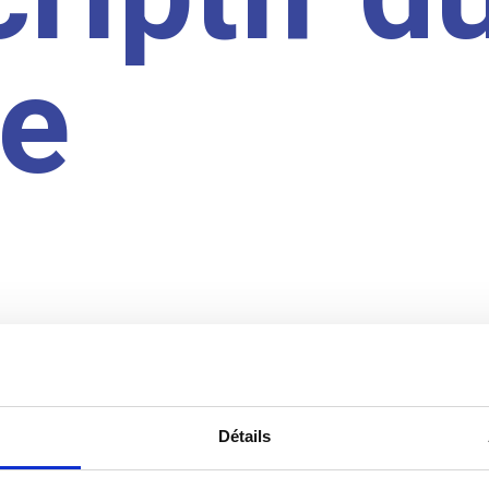
te
Détails