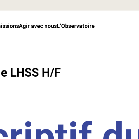
missions
Agir avec nous
l’Observatoire
.e LHSS H/F
riptif d