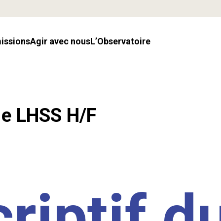
missions
Agir avec nous
l’Observatoire
.e LHSS H/F
riptif d