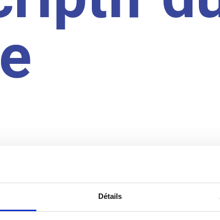
te
Détails