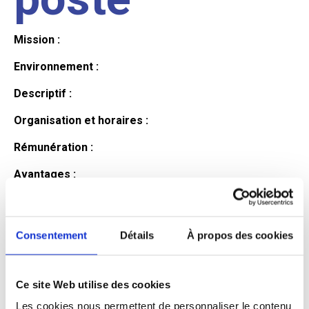
Mission :
Environnement :
Descriptif :
Organisation et horaires :
Rémunération :
Avantages :
Profil du
Consentement
Détails
À propos des cookies
candidat
Ce site Web utilise des cookies
Qualifications et diplômes :
Les cookies nous permettent de personnaliser le contenu