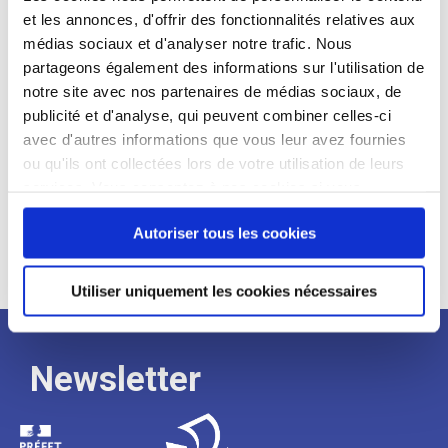
et les annonces, d'offrir des fonctionnalités relatives aux
Profil recherché :
médias sociaux et d'analyser notre trafic. Nous
partageons également des informations sur l'utilisation de
Expérience :
notre site avec nos partenaires de médias sociaux, de
Processus
publicité et d'analyse, qui peuvent combiner celles-ci
avec d'autres informations que vous leur avez fournies
ou qu'ils ont collectées lors de votre utilisation de leurs
de
services. Vous consentez à nos cookies si vous
continuez à utiliser notre site Web.
recrutement
Autoriser tous les cookies
Utiliser uniquement les cookies nécessaires
Newsletter