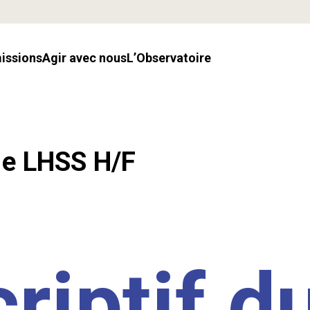
missions
Agir avec nous
l’Observatoire
.e LHSS H/F
riptif d