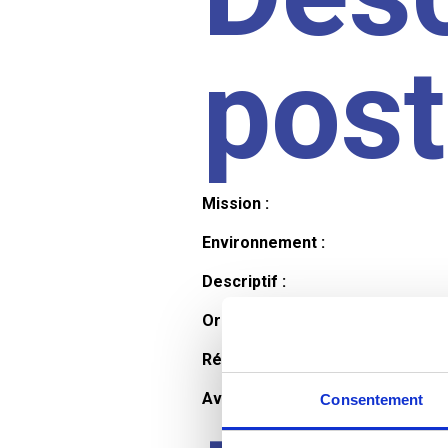
pos
Mission :
Environnement :
Descriptif :
Organisation et horaires :
Rémunération :
Avantages :
Consentement