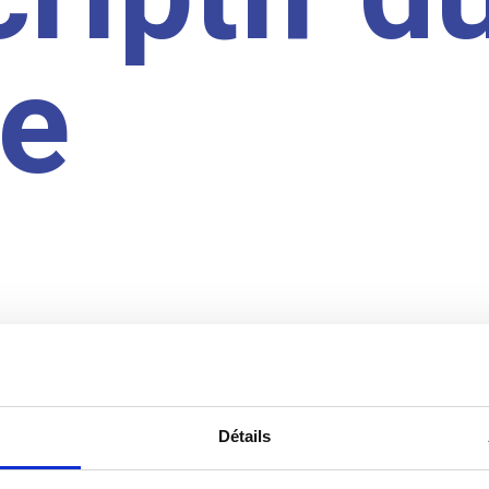
te
Détails