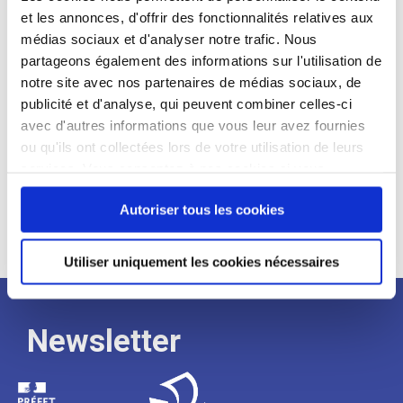
et les annonces, d'offrir des fonctionnalités relatives aux
Profil recherché :
médias sociaux et d'analyser notre trafic. Nous
partageons également des informations sur l'utilisation de
Expérience :
notre site avec nos partenaires de médias sociaux, de
Processus
publicité et d'analyse, qui peuvent combiner celles-ci
avec d'autres informations que vous leur avez fournies
ou qu'ils ont collectées lors de votre utilisation de leurs
de
services. Vous consentez à nos cookies si vous
continuez à utiliser notre site Web.
recrutement
Autoriser tous les cookies
Utiliser uniquement les cookies nécessaires
Newsletter