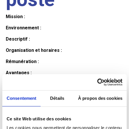
Mission :
Environnement :
Descriptif :
Organisation et horaires :
Rémunération :
Avantages :
Profil du
Consentement
Détails
À propos des cookies
candidat
Ce site Web utilise des cookies
Qualifications et diplômes :
Les cookies nous permettent de personnaliser le contenu