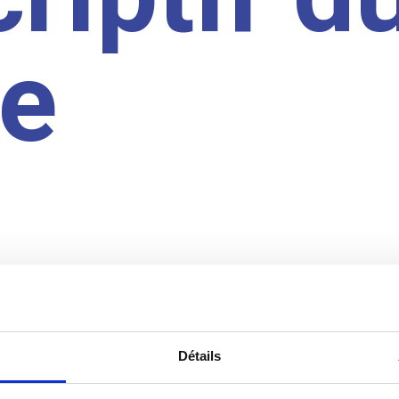
te
Détails