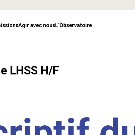
missions
Agir avec nous
l’Observatoire
.e LHSS H/F
riptif d