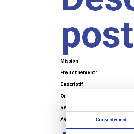
pos
Mission :
Environnement :
Descriptif :
Organisation et horaires :
Rémunération :
Avantages :
Consentement