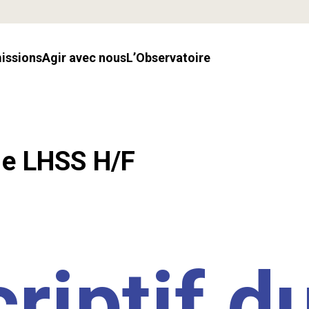
missions
Agir avec nous
l’Observatoire
.e LHSS H/F
riptif d