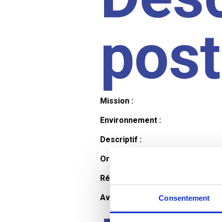
pos
Mission :
Environnement :
Descriptif :
Organisation et horaires :
Rémunération :
Avantages :
Consentement