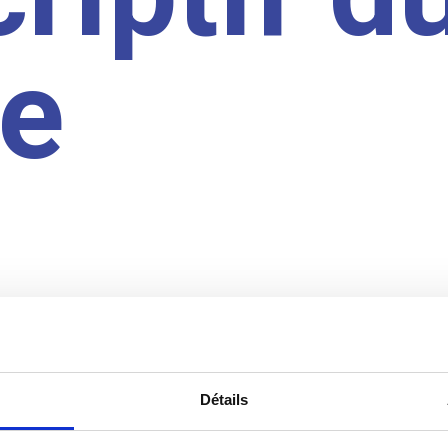
te
Détails