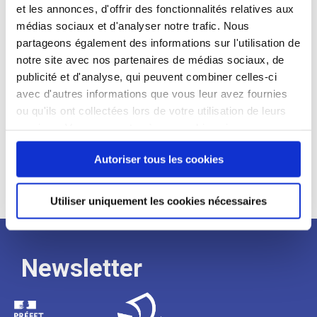
et les annonces, d'offrir des fonctionnalités relatives aux
Profil recherché :
médias sociaux et d'analyser notre trafic. Nous
partageons également des informations sur l'utilisation de
Expérience :
notre site avec nos partenaires de médias sociaux, de
Processus
publicité et d'analyse, qui peuvent combiner celles-ci
avec d'autres informations que vous leur avez fournies
ou qu'ils ont collectées lors de votre utilisation de leurs
de
services. Vous consentez à nos cookies si vous
continuez à utiliser notre site Web.
Autoriser tous les cookies
recrutement
Utiliser uniquement les cookies nécessaires
Newsletter