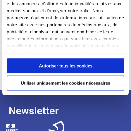
et les annonces, d'offrir des fonctionnalités relatives aux
Profil recherché :
médias sociaux et d'analyser notre trafic. Nous
partageons également des informations sur l'utilisation de
Expérience :
notre site avec nos partenaires de médias sociaux, de
Processus
publicité et d'analyse, qui peuvent combiner celles-ci
avec d'autres informations que vous leur avez fournies
ou qu'ils ont collectées lors de votre utilisation de leurs
de
services. Vous consentez à nos cookies si vous
continuez à utiliser notre site Web.
Autoriser tous les cookies
recrutement
Utiliser uniquement les cookies nécessaires
Newsletter