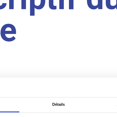
te
Détails