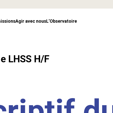
missions
Agir avec nous
l’Observatoire
.e LHSS H/F
riptif d