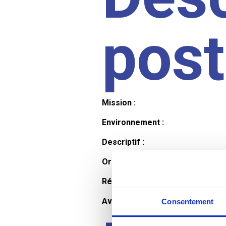
pos
Mission :
Environnement :
Descriptif :
Organisation et horaires :
Rémunération :
Avantages :
Consentement