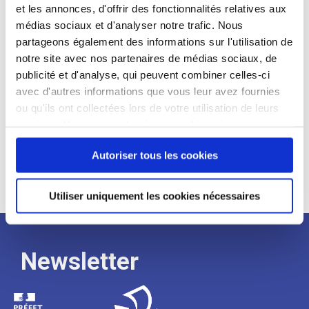
et les annonces, d'offrir des fonctionnalités relatives aux
Profil recherché :
médias sociaux et d'analyser notre trafic. Nous
partageons également des informations sur l'utilisation de
Expérience :
notre site avec nos partenaires de médias sociaux, de
Processus
publicité et d'analyse, qui peuvent combiner celles-ci
avec d'autres informations que vous leur avez fournies
ou qu'ils ont collectées lors de votre utilisation de leurs
de
services. Vous consentez à nos cookies si vous
continuez à utiliser notre site Web.
Autoriser tous les cookies
recrutement
Utiliser uniquement les cookies nécessaires
Newsletter