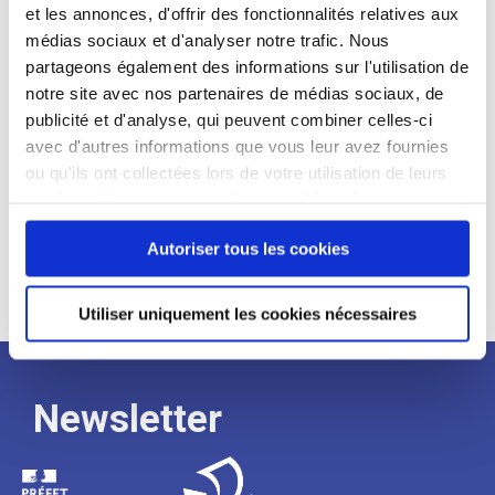
et les annonces, d'offrir des fonctionnalités relatives aux
Profil recherché :
médias sociaux et d'analyser notre trafic. Nous
partageons également des informations sur l'utilisation de
Expérience :
notre site avec nos partenaires de médias sociaux, de
Processus
publicité et d'analyse, qui peuvent combiner celles-ci
avec d'autres informations que vous leur avez fournies
ou qu'ils ont collectées lors de votre utilisation de leurs
de
services. Vous consentez à nos cookies si vous
continuez à utiliser notre site Web.
Autoriser tous les cookies
recrutement
Utiliser uniquement les cookies nécessaires
Newsletter