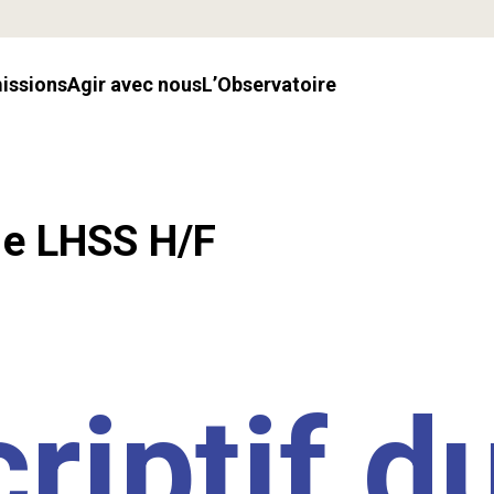
missions
Agir avec nous
l’Observatoire
.e LHSS H/F
riptif d