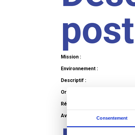
pos
Mission :
Environnement :
Descriptif :
Organisation et horaires :
Rémunération :
Avantages :
Consentement