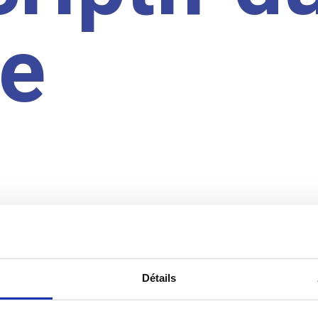
te
Détails