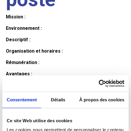
Mission :
Environnement :
Descriptif :
Organisation et horaires :
Rémunération :
Avantages :
Profil du
Consentement
Détails
À propos des cookies
candidat
Ce site Web utilise des cookies
Qualifications et diplômes :
Les cookies nous permettent de personnaliser le contenu