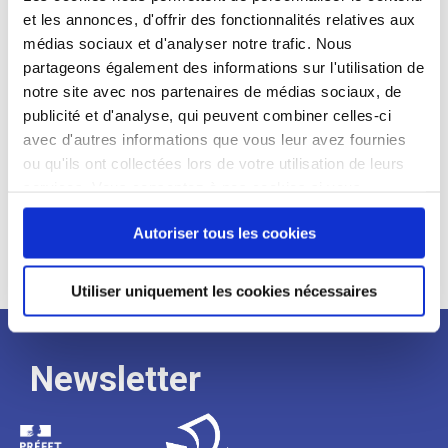
et les annonces, d'offrir des fonctionnalités relatives aux
Profil recherché :
médias sociaux et d'analyser notre trafic. Nous
partageons également des informations sur l'utilisation de
Expérience :
notre site avec nos partenaires de médias sociaux, de
Processus
publicité et d'analyse, qui peuvent combiner celles-ci
avec d'autres informations que vous leur avez fournies
ou qu'ils ont collectées lors de votre utilisation de leurs
de
services. Vous consentez à nos cookies si vous
continuez à utiliser notre site Web.
recrutement
Autoriser tous les cookies
Utiliser uniquement les cookies nécessaires
Newsletter