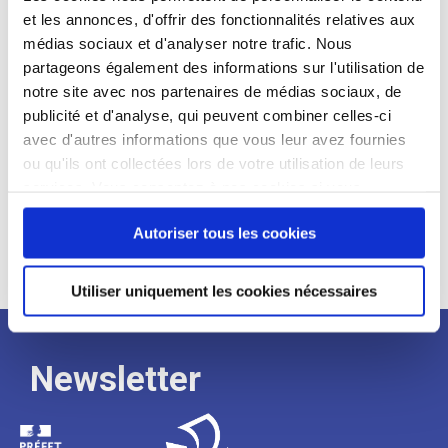
et les annonces, d'offrir des fonctionnalités relatives aux
Profil recherché :
médias sociaux et d'analyser notre trafic. Nous
partageons également des informations sur l'utilisation de
Expérience :
notre site avec nos partenaires de médias sociaux, de
Processus
publicité et d'analyse, qui peuvent combiner celles-ci
avec d'autres informations que vous leur avez fournies
ou qu'ils ont collectées lors de votre utilisation de leurs
de
services. Vous consentez à nos cookies si vous
continuez à utiliser notre site Web.
recrutement
Autoriser tous les cookies
Utiliser uniquement les cookies nécessaires
Newsletter