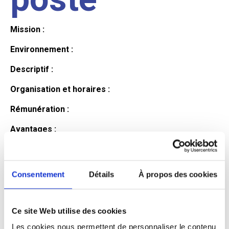
Mission :
Environnement :
Descriptif :
Organisation et horaires :
Rémunération :
Avantages :
Profil du
Consentement
Détails
À propos des cookies
candidat
Ce site Web utilise des cookies
Qualifications et diplômes :
Les cookies nous permettent de personnaliser le contenu