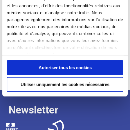
et les annonces, d'offrir des fonctionnalités relatives aux
Profil recherché :
médias sociaux et d'analyser notre trafic. Nous
partageons également des informations sur l'utilisation de
Expérience :
notre site avec nos partenaires de médias sociaux, de
Processus
publicité et d'analyse, qui peuvent combiner celles-ci
avec d'autres informations que vous leur avez fournies
ou qu'ils ont collectées lors de votre utilisation de leurs
de
services. Vous consentez à nos cookies si vous
continuez à utiliser notre site Web.
recrutement
Autoriser tous les cookies
Utiliser uniquement les cookies nécessaires
Newsletter