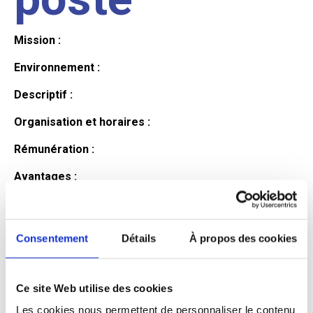
Mission :
Environnement :
Descriptif :
Organisation et horaires :
Rémunération :
Avantages :
Profil du
Consentement
Détails
À propos des cookies
candidat
Ce site Web utilise des cookies
Qualifications et diplômes :
Les cookies nous permettent de personnaliser le contenu