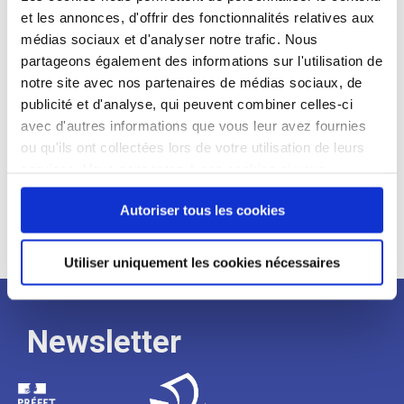
et les annonces, d'offrir des fonctionnalités relatives aux
Profil recherché :
médias sociaux et d'analyser notre trafic. Nous
partageons également des informations sur l'utilisation de
Expérience :
notre site avec nos partenaires de médias sociaux, de
Processus
publicité et d'analyse, qui peuvent combiner celles-ci
avec d'autres informations que vous leur avez fournies
ou qu'ils ont collectées lors de votre utilisation de leurs
de
services. Vous consentez à nos cookies si vous
continuez à utiliser notre site Web.
recrutement
Autoriser tous les cookies
Utiliser uniquement les cookies nécessaires
Newsletter