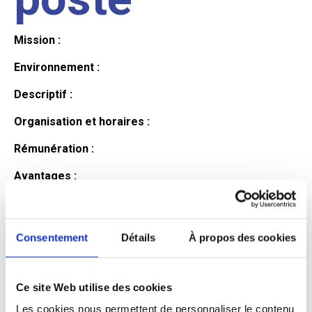
Mission :
Environnement :
Descriptif :
Organisation et horaires :
Rémunération :
Avantages :
Profil du
Consentement
Détails
À propos des cookies
candidat
Ce site Web utilise des cookies
Qualifications et diplômes :
Les cookies nous permettent de personnaliser le contenu