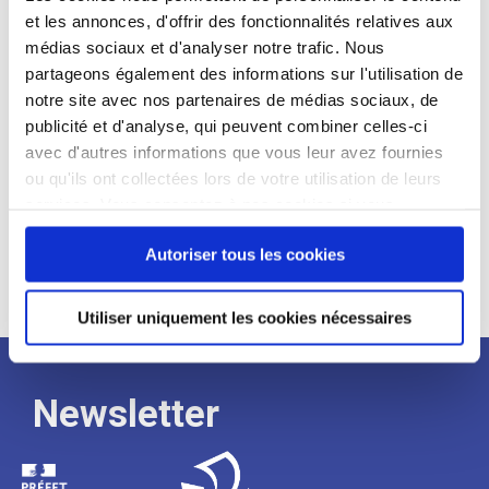
et les annonces, d'offrir des fonctionnalités relatives aux
Profil recherché :
médias sociaux et d'analyser notre trafic. Nous
partageons également des informations sur l'utilisation de
Expérience :
notre site avec nos partenaires de médias sociaux, de
Processus
publicité et d'analyse, qui peuvent combiner celles-ci
avec d'autres informations que vous leur avez fournies
ou qu'ils ont collectées lors de votre utilisation de leurs
de
services. Vous consentez à nos cookies si vous
continuez à utiliser notre site Web.
recrutement
Autoriser tous les cookies
Utiliser uniquement les cookies nécessaires
Newsletter