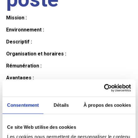
Mission :
Environnement :
Descriptif :
Organisation et horaires :
Rémunération :
Avantages :
Profil du
Consentement
Détails
À propos des cookies
candidat
Ce site Web utilise des cookies
Qualifications et diplômes :
Les cookies nous permettent de personnaliser le contenu