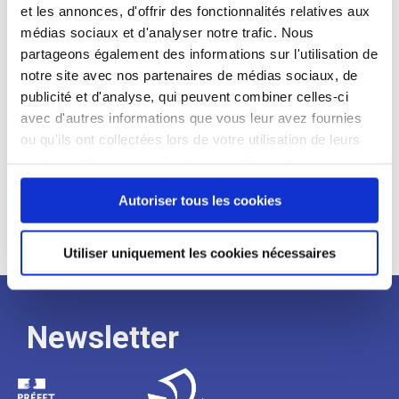
et les annonces, d'offrir des fonctionnalités relatives aux
Profil recherché :
médias sociaux et d'analyser notre trafic. Nous
partageons également des informations sur l'utilisation de
Expérience :
notre site avec nos partenaires de médias sociaux, de
Processus
publicité et d'analyse, qui peuvent combiner celles-ci
avec d'autres informations que vous leur avez fournies
ou qu'ils ont collectées lors de votre utilisation de leurs
de
services. Vous consentez à nos cookies si vous
continuez à utiliser notre site Web.
Autoriser tous les cookies
recrutement
Utiliser uniquement les cookies nécessaires
Newsletter