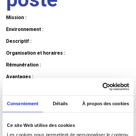
Mission :
Environnement :
Descriptif :
Organisation et horaires :
Rémunération :
Avantages :
Profil du
Consentement
Détails
À propos des cookies
candidat
Ce site Web utilise des cookies
Qualifications et diplômes :
Les cookies nous permettent de personnaliser le contenu