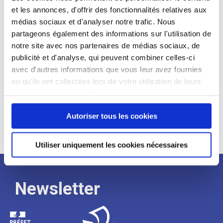
et les annonces, d'offrir des fonctionnalités relatives aux
Profil recherché :
médias sociaux et d'analyser notre trafic. Nous
partageons également des informations sur l'utilisation de
Expérience :
notre site avec nos partenaires de médias sociaux, de
Processus
publicité et d'analyse, qui peuvent combiner celles-ci
avec d'autres informations que vous leur avez fournies
ou qu'ils ont collectées lors de votre utilisation de leurs
de
services. Vous consentez à nos cookies si vous
continuez à utiliser notre site Web.
recrutement
Autoriser tous les cookies
Utiliser uniquement les cookies nécessaires
Newsletter