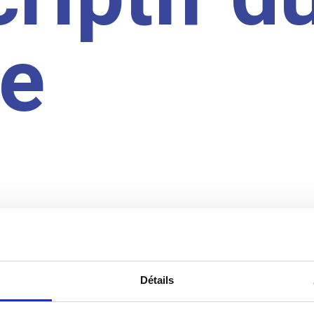
te
Détails