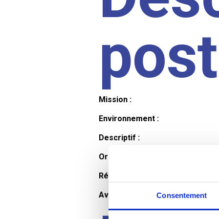
pos
Mission :
Environnement :
Descriptif :
Organisation et horaires :
Rémunération :
Avantages :
Consentement