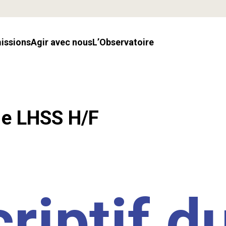
missions
Agir avec nous
l’Observatoire
.e LHSS H/F
riptif d