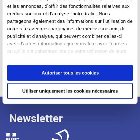
et les annonces, d'offrir des fonctionnalités relatives aux
Profil recherché :
médias sociaux et d'analyser notre trafic. Nous
partageons également des informations sur l'utilisation de
Expérience :
notre site avec nos partenaires de médias sociaux, de
Processus
publicité et d'analyse, qui peuvent combiner celles-ci
avec d'autres informations que vous leur avez fournies
ou qu'ils ont collectées lors de votre utilisation de leurs
de
services. Vous consentez à nos cookies si vous
continuez à utiliser notre site Web.
recrutement
Autoriser tous les cookies
Utiliser uniquement les cookies nécessaires
Newsletter