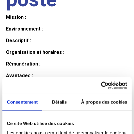
Mission :
Environnement :
Descriptif :
Organisation et horaires :
Rémunération :
Avantages :
Profil du
Consentement
Détails
À propos des cookies
candidat
Ce site Web utilise des cookies
Qualifications et diplômes :
Les cookies nous permettent de personnaliser le contenu