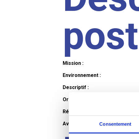
pos
Mission :
Environnement :
Descriptif :
Organisation et horaires :
Rémunération :
Avantages :
Consentement