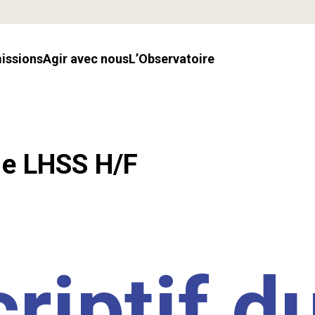
missions
Agir avec nous
l’Observatoire
.e LHSS H/F
riptif d