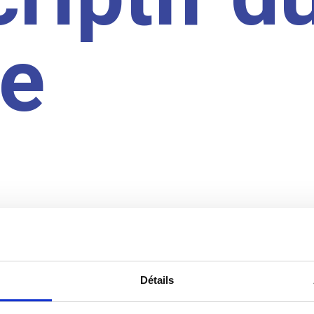
te
Détails