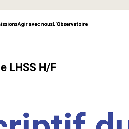
missions
Agir avec nous
l’Observatoire
.e LHSS H/F
riptif d