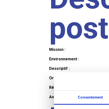
pos
Mission :
Environnement :
Descriptif :
Organisation et horaires :
Rémunération :
Avantages :
Consentement