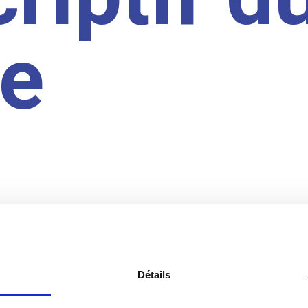
te
Détails