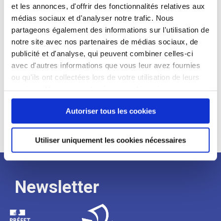
et les annonces, d'offrir des fonctionnalités relatives aux
Profil recherché :
médias sociaux et d'analyser notre trafic. Nous
partageons également des informations sur l'utilisation de
Expérience :
notre site avec nos partenaires de médias sociaux, de
Processus
publicité et d'analyse, qui peuvent combiner celles-ci
avec d'autres informations que vous leur avez fournies
ou qu'ils ont collectées lors de votre utilisation de leurs
de
services. Vous consentez à nos cookies si vous
continuez à utiliser notre site Web.
Autoriser tous les cookies
recrutement
Utiliser uniquement les cookies nécessaires
Newsletter