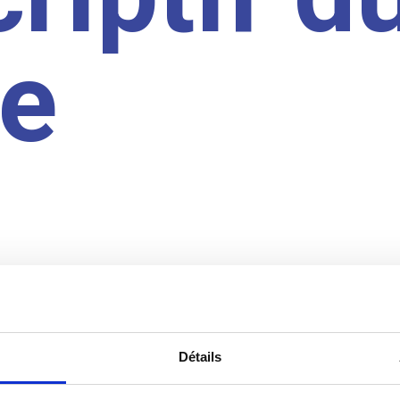
te
Détails