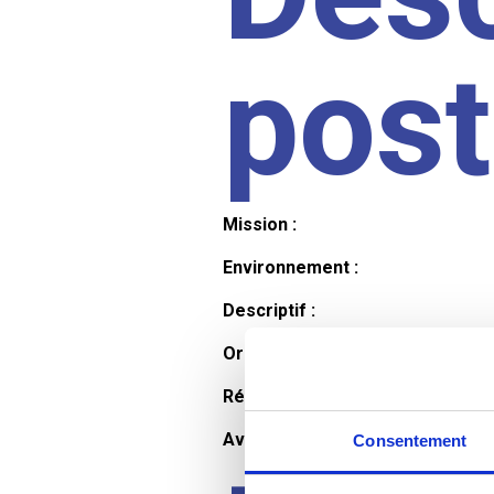
pos
Mission :
Environnement :
Descriptif :
Organisation et horaires :
Rémunération :
Avantages :
Consentement