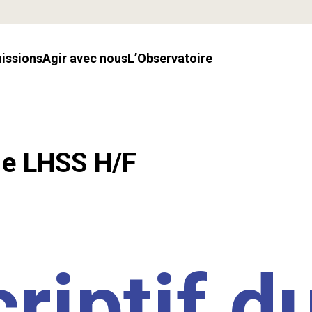
missions
Agir avec nous
l’Observatoire
.e LHSS H/F
riptif d