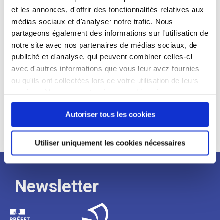
et les annonces, d'offrir des fonctionnalités relatives aux
Profil recherché :
médias sociaux et d'analyser notre trafic. Nous
partageons également des informations sur l'utilisation de
Expérience :
notre site avec nos partenaires de médias sociaux, de
Processus
publicité et d'analyse, qui peuvent combiner celles-ci
avec d'autres informations que vous leur avez fournies
ou qu'ils ont collectées lors de votre utilisation de leurs
de
services. Vous consentez à nos cookies si vous
continuez à utiliser notre site Web.
recrutement
Autoriser tous les cookies
Utiliser uniquement les cookies nécessaires
Newsletter