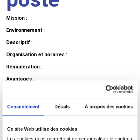
Mission :
Environnement :
Descriptif :
Organisation et horaires :
Rémunération :
Avantages :
Profil du
Consentement
Détails
À propos des cookies
candidat
Ce site Web utilise des cookies
Qualifications et diplômes :
Les cookies nous permettent de personnaliser le contenu