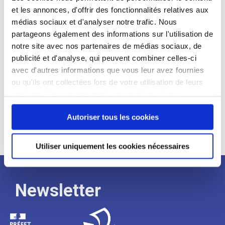
et les annonces, d'offrir des fonctionnalités relatives aux
Profil recherché :
médias sociaux et d'analyser notre trafic. Nous
partageons également des informations sur l'utilisation de
Expérience :
notre site avec nos partenaires de médias sociaux, de
Processus
publicité et d'analyse, qui peuvent combiner celles-ci
avec d'autres informations que vous leur avez fournies
ou qu'ils ont collectées lors de votre utilisation de leurs
de
services. Vous consentez à nos cookies si vous
continuez à utiliser notre site Web.
recrutement
Autoriser tous les cookies
Utiliser uniquement les cookies nécessaires
Newsletter