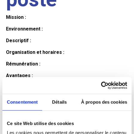
Mission :
Environnement :
Descriptif :
Organisation et horaires :
Rémunération :
Avantages :
Profil du
Consentement
Détails
À propos des cookies
candidat
Ce site Web utilise des cookies
Qualifications et diplômes :
Les cookies nous permettent de personnaliser le contenu