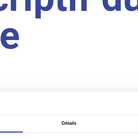
te
Détails