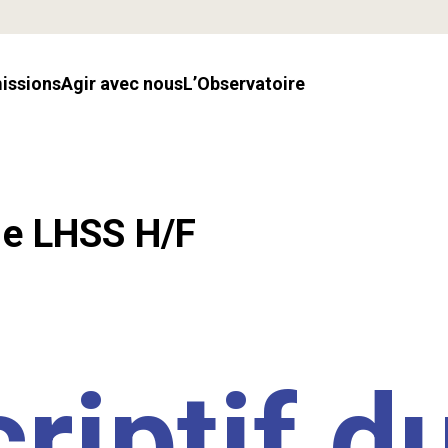
missions
Agir avec nous
l’Observatoire
.e LHSS H/F
riptif d