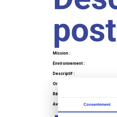
pos
Mission :
Environnement :
Descriptif :
Organisation et horaires :
Rémunération :
Avantages :
Consentement