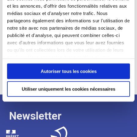
et les annonces, d'offrir des fonctionnalités relatives aux
Profil recherché :
médias sociaux et d'analyser notre trafic. Nous
partageons également des informations sur l'utilisation de
Expérience :
notre site avec nos partenaires de médias sociaux, de
Processus
publicité et d'analyse, qui peuvent combiner celles-ci
avec d'autres informations que vous leur avez fournies
ou qu'ils ont collectées lors de votre utilisation de leurs
de
services. Vous consentez à nos cookies si vous
continuez à utiliser notre site Web.
recrutement
Autoriser tous les cookies
Utiliser uniquement les cookies nécessaires
Newsletter