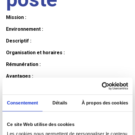
Mission :
Environnement :
Descriptif :
Organisation et horaires :
Rémunération :
Avantages :
Profil du
Consentement
Détails
À propos des cookies
candidat
Ce site Web utilise des cookies
Qualifications et diplômes :
Les cookies nous permettent de personnaliser le contenu