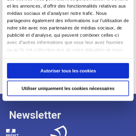
et les annonces, d'offrir des fonctionnalités relatives aux
Profil recherché :
médias sociaux et d'analyser notre trafic. Nous
partageons également des informations sur l'utilisation de
Expérience :
notre site avec nos partenaires de médias sociaux, de
Processus
publicité et d'analyse, qui peuvent combiner celles-ci
avec d'autres informations que vous leur avez fournies
ou qu'ils ont collectées lors de votre utilisation de leurs
de
services. Vous consentez à nos cookies si vous
continuez à utiliser notre site Web.
recrutement
Autoriser tous les cookies
Utiliser uniquement les cookies nécessaires
Newsletter