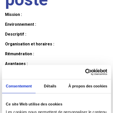
Mission :
Environnement :
Descriptif :
Organisation et horaires :
Rémunération :
Avantages :
Profil du
Consentement
Détails
À propos des cookies
candidat
Ce site Web utilise des cookies
Qualifications et diplômes :
Les cookies nous permettent de personnaliser le contenu