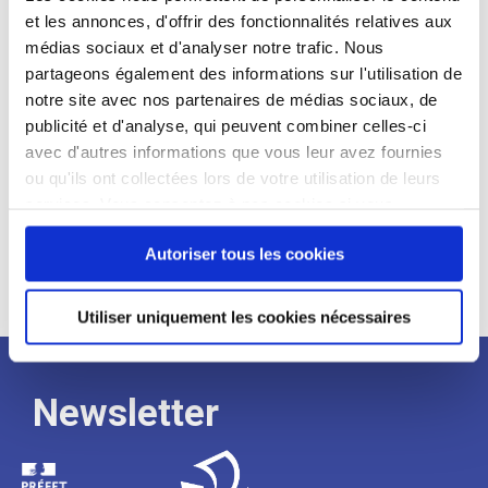
et les annonces, d'offrir des fonctionnalités relatives aux
Profil recherché :
médias sociaux et d'analyser notre trafic. Nous
partageons également des informations sur l'utilisation de
Expérience :
notre site avec nos partenaires de médias sociaux, de
Processus
publicité et d'analyse, qui peuvent combiner celles-ci
avec d'autres informations que vous leur avez fournies
ou qu'ils ont collectées lors de votre utilisation de leurs
de
services. Vous consentez à nos cookies si vous
continuez à utiliser notre site Web.
recrutement
Autoriser tous les cookies
Utiliser uniquement les cookies nécessaires
Newsletter