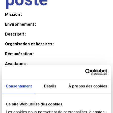
Mission :
Environnement :
Descriptif :
Organisation et horaires :
Rémunération :
Avantages :
Profil du
Consentement
Détails
À propos des cookies
candidat
Ce site Web utilise des cookies
Qualifications et diplômes :
Les cookies nous permettent de personnaliser le contenu