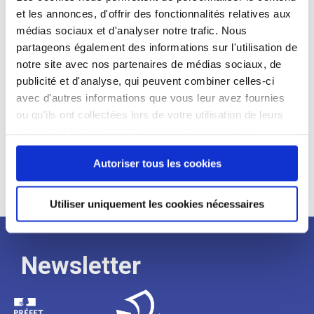
et les annonces, d'offrir des fonctionnalités relatives aux
Profil recherché :
médias sociaux et d'analyser notre trafic. Nous
partageons également des informations sur l'utilisation de
Expérience :
notre site avec nos partenaires de médias sociaux, de
Processus
publicité et d'analyse, qui peuvent combiner celles-ci
avec d'autres informations que vous leur avez fournies
ou qu'ils ont collectées lors de votre utilisation de leurs
de
services. Vous consentez à nos cookies si vous
continuez à utiliser notre site Web.
recrutement
Autoriser tous les cookies
Utiliser uniquement les cookies nécessaires
Newsletter