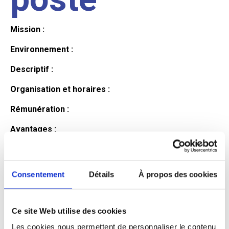
Mission :
Environnement :
Descriptif :
Organisation et horaires :
Rémunération :
Avantages :
Profil du
Consentement
Détails
À propos des cookies
candidat
Ce site Web utilise des cookies
Qualifications et diplômes :
Les cookies nous permettent de personnaliser le contenu