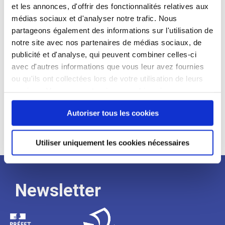
et les annonces, d'offrir des fonctionnalités relatives aux
Profil recherché :
médias sociaux et d'analyser notre trafic. Nous
partageons également des informations sur l'utilisation de
Expérience :
notre site avec nos partenaires de médias sociaux, de
Processus
publicité et d'analyse, qui peuvent combiner celles-ci
avec d'autres informations que vous leur avez fournies
ou qu'ils ont collectées lors de votre utilisation de leurs
de
services. Vous consentez à nos cookies si vous
continuez à utiliser notre site Web.
Autoriser tous les cookies
recrutement
Utiliser uniquement les cookies nécessaires
Newsletter