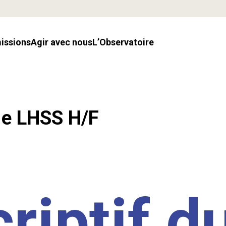
missions
Agir avec nous
l’Observatoire
.e LHSS H/F
riptif d