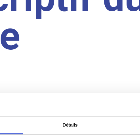
te
Détails