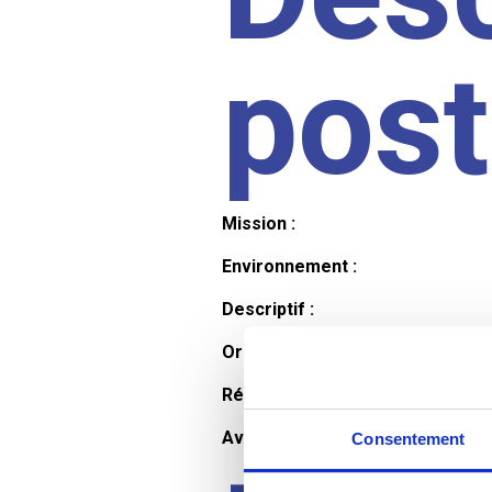
pos
Mission :
Environnement :
Descriptif :
Organisation et horaires :
Rémunération :
Avantages :
Consentement