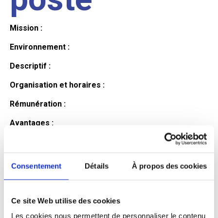
Mission :
Environnement :
Descriptif :
Organisation et horaires :
Rémunération :
Avantages :
Profil du
Consentement
Détails
À propos des cookies
candidat
Ce site Web utilise des cookies
Qualifications et diplômes :
Les cookies nous permettent de personnaliser le contenu