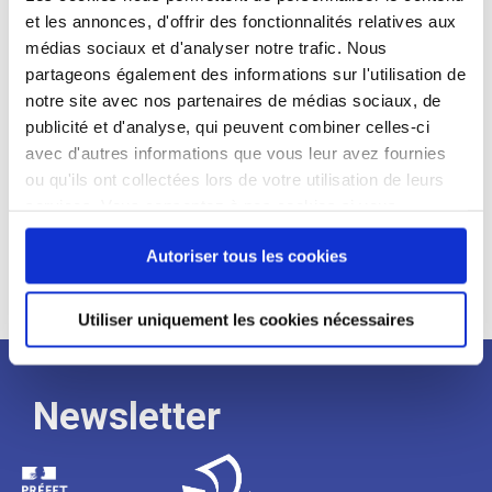
et les annonces, d'offrir des fonctionnalités relatives aux
Profil recherché :
médias sociaux et d'analyser notre trafic. Nous
partageons également des informations sur l'utilisation de
Expérience :
notre site avec nos partenaires de médias sociaux, de
Processus
publicité et d'analyse, qui peuvent combiner celles-ci
avec d'autres informations que vous leur avez fournies
ou qu'ils ont collectées lors de votre utilisation de leurs
de
services. Vous consentez à nos cookies si vous
continuez à utiliser notre site Web.
recrutement
Autoriser tous les cookies
Utiliser uniquement les cookies nécessaires
Newsletter