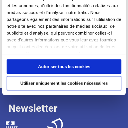
et les annonces, d'offrir des fonctionnalités relatives aux
Profil recherché :
médias sociaux et d'analyser notre trafic. Nous
partageons également des informations sur l'utilisation de
Expérience :
notre site avec nos partenaires de médias sociaux, de
Processus
publicité et d'analyse, qui peuvent combiner celles-ci
avec d'autres informations que vous leur avez fournies
ou qu'ils ont collectées lors de votre utilisation de leurs
de
services. Vous consentez à nos cookies si vous
continuez à utiliser notre site Web.
recrutement
Autoriser tous les cookies
Utiliser uniquement les cookies nécessaires
Newsletter