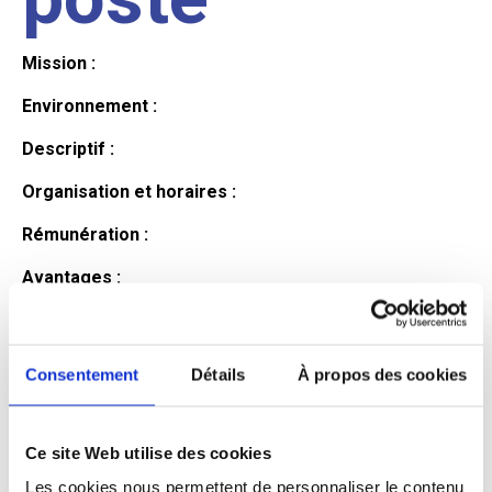
Mission :
Environnement :
Descriptif :
Organisation et horaires :
Rémunération :
Avantages :
Profil du
Consentement
Détails
À propos des cookies
candidat
Ce site Web utilise des cookies
Qualifications et diplômes :
Les cookies nous permettent de personnaliser le contenu