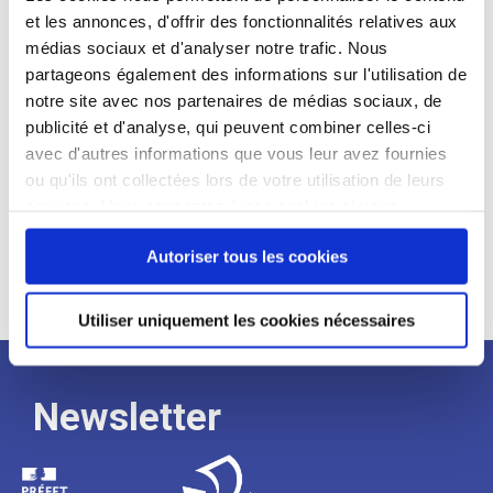
et les annonces, d'offrir des fonctionnalités relatives aux
Profil recherché :
médias sociaux et d'analyser notre trafic. Nous
partageons également des informations sur l'utilisation de
Expérience :
notre site avec nos partenaires de médias sociaux, de
Processus
publicité et d'analyse, qui peuvent combiner celles-ci
avec d'autres informations que vous leur avez fournies
ou qu'ils ont collectées lors de votre utilisation de leurs
de
services. Vous consentez à nos cookies si vous
continuez à utiliser notre site Web.
recrutement
Autoriser tous les cookies
Utiliser uniquement les cookies nécessaires
Newsletter