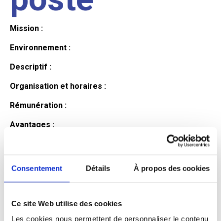
Mission :
Environnement :
Descriptif :
Organisation et horaires :
Rémunération :
Avantages :
Profil du
Consentement
Détails
À propos des cookies
candidat
Ce site Web utilise des cookies
Qualifications et diplômes :
Les cookies nous permettent de personnaliser le contenu