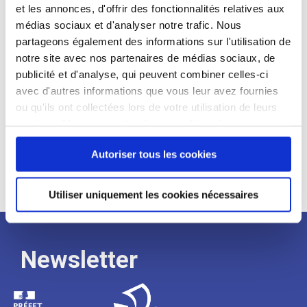
et les annonces, d'offrir des fonctionnalités relatives aux
Profil recherché :
médias sociaux et d'analyser notre trafic. Nous
partageons également des informations sur l'utilisation de
Expérience :
notre site avec nos partenaires de médias sociaux, de
Processus
publicité et d'analyse, qui peuvent combiner celles-ci
avec d'autres informations que vous leur avez fournies
ou qu'ils ont collectées lors de votre utilisation de leurs
de
services. Vous consentez à nos cookies si vous
continuez à utiliser notre site Web.
Autoriser tous les cookies
recrutement
Utiliser uniquement les cookies nécessaires
Newsletter