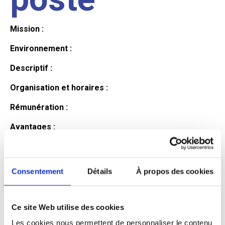
Mission :
Environnement :
Descriptif :
Organisation et horaires :
Rémunération :
Avantages :
Profil du
Consentement
Détails
À propos des cookies
candidat
Ce site Web utilise des cookies
Qualifications et diplômes :
Les cookies nous permettent de personnaliser le contenu