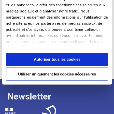
et les annonces, d'offrir des fonctionnalités relatives aux
Profil recherché :
médias sociaux et d'analyser notre trafic. Nous
partageons également des informations sur l'utilisation de
Expérience :
notre site avec nos partenaires de médias sociaux, de
Processus
publicité et d'analyse, qui peuvent combiner celles-ci
avec d'autres informations que vous leur avez fournies
ou qu'ils ont collectées lors de votre utilisation de leurs
de
services. Vous consentez à nos cookies si vous
continuez à utiliser notre site Web.
recrutement
Autoriser tous les cookies
Utiliser uniquement les cookies nécessaires
Newsletter