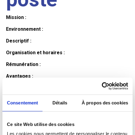
Mission :
Environnement :
Descriptif :
Organisation et horaires :
Rémunération :
Avantages :
Profil du
Consentement
Détails
À propos des cookies
candidat
Ce site Web utilise des cookies
Qualifications et diplômes :
Les cookies nous permettent de personnaliser le contenu