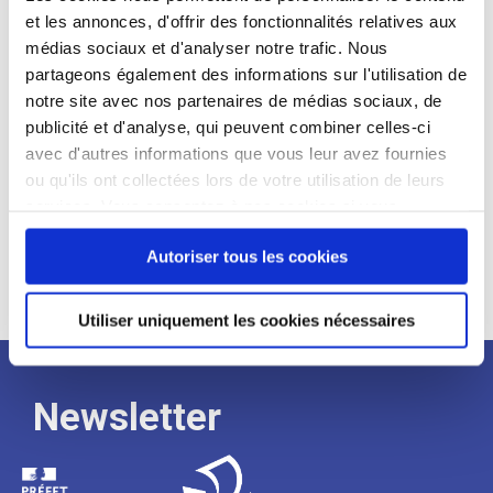
et les annonces, d'offrir des fonctionnalités relatives aux
Profil recherché :
médias sociaux et d'analyser notre trafic. Nous
partageons également des informations sur l'utilisation de
Expérience :
notre site avec nos partenaires de médias sociaux, de
Processus
publicité et d'analyse, qui peuvent combiner celles-ci
avec d'autres informations que vous leur avez fournies
ou qu'ils ont collectées lors de votre utilisation de leurs
de
services. Vous consentez à nos cookies si vous
continuez à utiliser notre site Web.
recrutement
Autoriser tous les cookies
Utiliser uniquement les cookies nécessaires
Newsletter