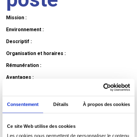
Mission :
Environnement :
Descriptif :
Organisation et horaires :
Rémunération :
Avantages :
Profil du
Consentement
Détails
À propos des cookies
candidat
Ce site Web utilise des cookies
Qualifications et diplômes :
Les cookies nous permettent de personnaliser le contenu