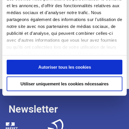
et les annonces, d'offrir des fonctionnalités relatives aux
Profil recherché :
médias sociaux et d'analyser notre trafic. Nous
partageons également des informations sur l'utilisation de
Expérience :
notre site avec nos partenaires de médias sociaux, de
Processus
publicité et d'analyse, qui peuvent combiner celles-ci
avec d'autres informations que vous leur avez fournies
ou qu'ils ont collectées lors de votre utilisation de leurs
de
services. Vous consentez à nos cookies si vous
continuez à utiliser notre site Web.
recrutement
Autoriser tous les cookies
Utiliser uniquement les cookies nécessaires
Newsletter