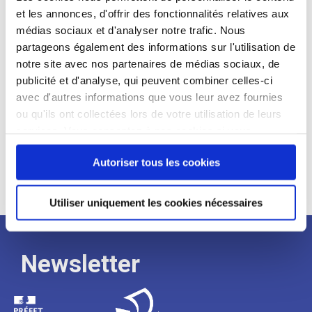
et les annonces, d'offrir des fonctionnalités relatives aux
Profil recherché :
médias sociaux et d'analyser notre trafic. Nous
partageons également des informations sur l'utilisation de
Expérience :
notre site avec nos partenaires de médias sociaux, de
Processus
publicité et d'analyse, qui peuvent combiner celles-ci
avec d'autres informations que vous leur avez fournies
ou qu'ils ont collectées lors de votre utilisation de leurs
de
services. Vous consentez à nos cookies si vous
continuez à utiliser notre site Web.
recrutement
Autoriser tous les cookies
Utiliser uniquement les cookies nécessaires
Newsletter