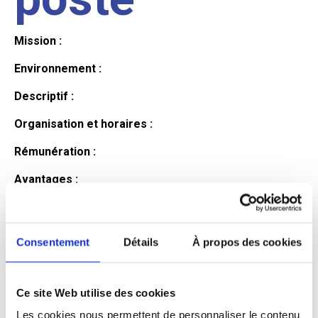
Mission :
Environnement :
Descriptif :
Organisation et horaires :
Rémunération :
Avantages :
Profil du
Consentement
Détails
À propos des cookies
candidat
Ce site Web utilise des cookies
Qualifications et diplômes :
Les cookies nous permettent de personnaliser le contenu