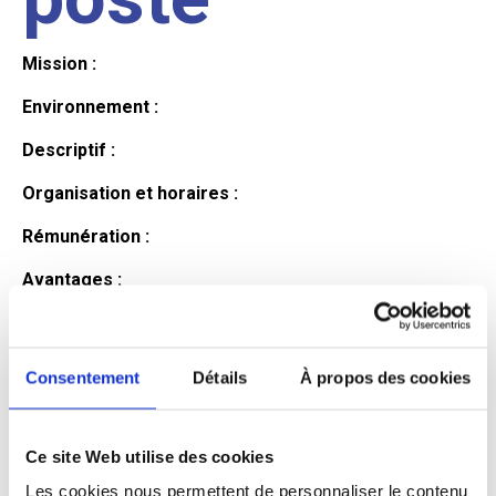
Mission :
Environnement :
Descriptif :
Organisation et horaires :
Rémunération :
Avantages :
Profil du
Consentement
Détails
À propos des cookies
candidat
Ce site Web utilise des cookies
Qualifications et diplômes :
Les cookies nous permettent de personnaliser le contenu