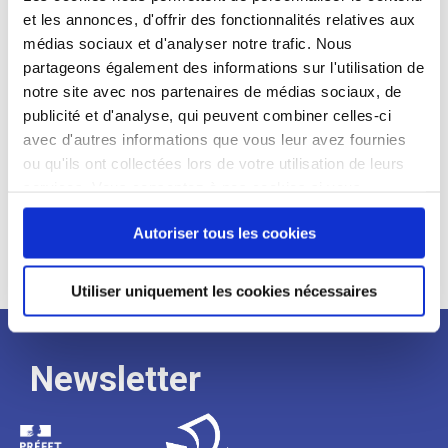
et les annonces, d'offrir des fonctionnalités relatives aux
Profil recherché :
médias sociaux et d'analyser notre trafic. Nous
partageons également des informations sur l'utilisation de
Expérience :
notre site avec nos partenaires de médias sociaux, de
Processus
publicité et d'analyse, qui peuvent combiner celles-ci
avec d'autres informations que vous leur avez fournies
ou qu'ils ont collectées lors de votre utilisation de leurs
de
services. Vous consentez à nos cookies si vous
continuez à utiliser notre site Web.
recrutement
Autoriser tous les cookies
Utiliser uniquement les cookies nécessaires
Newsletter