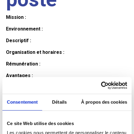
Mission :
Environnement :
Descriptif :
Organisation et horaires :
Rémunération :
Avantages :
Profil du
Consentement
Détails
À propos des cookies
candidat
Ce site Web utilise des cookies
Qualifications et diplômes :
Les cookies nous permettent de personnaliser le contenu