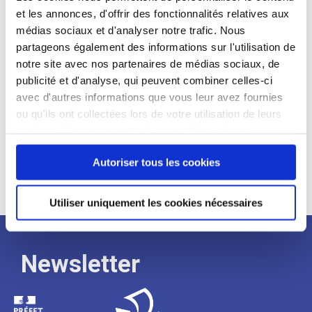
et les annonces, d'offrir des fonctionnalités relatives aux
Profil recherché :
médias sociaux et d'analyser notre trafic. Nous
partageons également des informations sur l'utilisation de
Expérience :
notre site avec nos partenaires de médias sociaux, de
Processus
publicité et d'analyse, qui peuvent combiner celles-ci
avec d'autres informations que vous leur avez fournies
ou qu'ils ont collectées lors de votre utilisation de leurs
de
services. Vous consentez à nos cookies si vous
continuez à utiliser notre site Web.
recrutement
Autoriser tous les cookies
Utiliser uniquement les cookies nécessaires
Newsletter