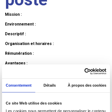
Mission :
Environnement :
Descriptif :
Organisation et horaires :
Rémunération :
Avantages :
Profil du
Consentement
Détails
À propos des cookies
candidat
Ce site Web utilise des cookies
Qualifications et diplômes :
Les cookies nous permettent de personnaliser le contenu