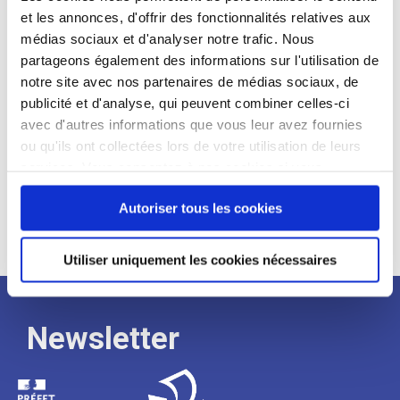
et les annonces, d'offrir des fonctionnalités relatives aux
Profil recherché :
médias sociaux et d'analyser notre trafic. Nous
partageons également des informations sur l'utilisation de
Expérience :
notre site avec nos partenaires de médias sociaux, de
Processus
publicité et d'analyse, qui peuvent combiner celles-ci
avec d'autres informations que vous leur avez fournies
ou qu'ils ont collectées lors de votre utilisation de leurs
de
services. Vous consentez à nos cookies si vous
continuez à utiliser notre site Web.
recrutement
Autoriser tous les cookies
Utiliser uniquement les cookies nécessaires
Newsletter