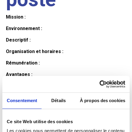
Mission :
Environnement :
Descriptif :
Organisation et horaires :
Rémunération :
Avantages :
Profil du
Consentement
Détails
À propos des cookies
candidat
Ce site Web utilise des cookies
Qualifications et diplômes :
Les cookies nous permettent de personnaliser le contenu