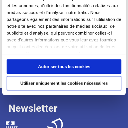
et les annonces, d'offrir des fonctionnalités relatives aux
Profil recherché :
médias sociaux et d'analyser notre trafic. Nous
partageons également des informations sur l'utilisation de
Expérience :
notre site avec nos partenaires de médias sociaux, de
Processus
publicité et d'analyse, qui peuvent combiner celles-ci
avec d'autres informations que vous leur avez fournies
ou qu'ils ont collectées lors de votre utilisation de leurs
de
services. Vous consentez à nos cookies si vous
continuez à utiliser notre site Web.
recrutement
Autoriser tous les cookies
Utiliser uniquement les cookies nécessaires
Newsletter